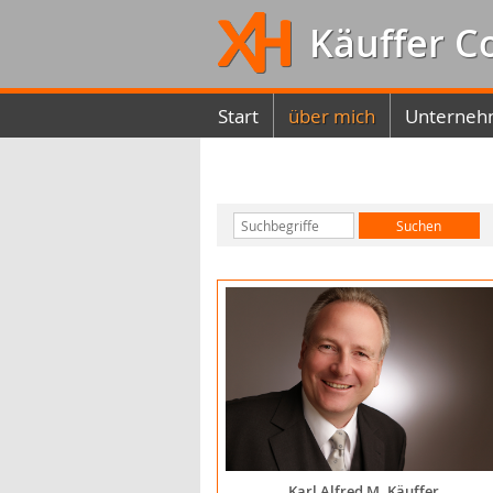
Käuffer C
Start
über mich
Unterneh
Karl Alfred M. Käuffer