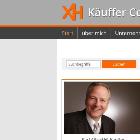
Käuffer C
Start
über mich
Unterneh
Karl Alfred M. Käuffer