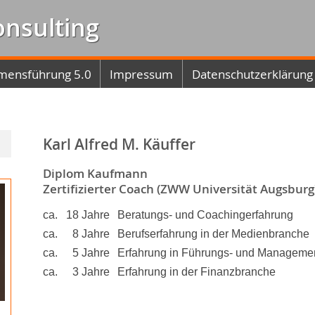
onsulting
mensführung 5.0
Impressum
Datenschutzerklärung
Karl Alfred M. Käuffer
Diplom Kaufmann
Zertifizierter Coach (ZWW Universität Augsburg
ca.
18 Jahre
Beratungs- und Coachingerfahrung
ca.
8 Jahre
Berufserfahrung in der Medienbranche
ca.
5 Jahre
Erfahrung in Führungs- und Managemen
ca.
3 Jahre
Erfahrung in der Finanzbranche